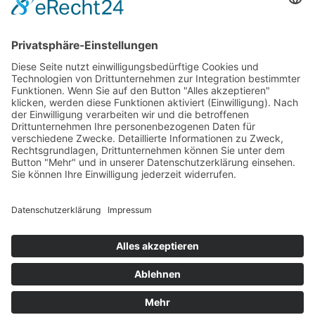
© 2026 Das AgenturHaus GmbH
info@das-agenturhaus.de
+49 (0) 451 89906-0
Kontakt
Pressebereich
Ausstellerbereich
Social Media
Datenschutz
Impressum