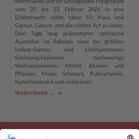
Werfthallen und ihr umliegendes Freigelände
vom 20. bis 22. Februar 2026 in eine
Erlebniswelt voller Ideen für Haus und
Garten, Genuss und die schöne Art zu leben.
Drei Tage lang präsentieren zahlreiche
Aussteller im Rahmen einer der größten
Indoor-Garten- und Lifestylemessen
Schleswig-Holsteins hochwertige
Wohnaccessoires, Möbel, Blumen und
Pflanzen, Mode, Schmuck, Kulinarisches,
Kunsthandwerk und vieles mehr.
LebensArt Lübeck – der schönst
Weiterlesen …