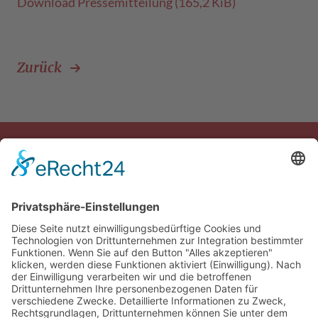
Download Pressemitteilung
(165,2 KiB)
Zurück
© 2026 Das AgenturHaus GmbH
info@das-agenturhaus.de
+49 (0) 451 89906-0