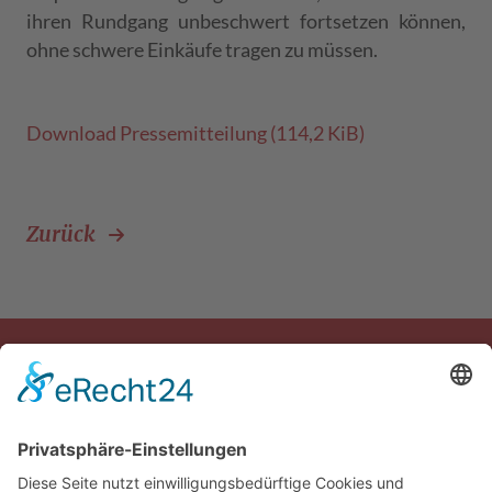
ihren Rundgang unbeschwert fortsetzen können,
ohne schwere Einkäufe tragen zu müssen.
Download Pressemitteilung
(114,2 KiB)
Zurück
© 2026 Das AgenturHaus GmbH