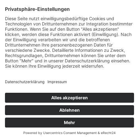
© 2026 Das AgenturHaus GmbH
info@das-agenturhaus.de
+49 (0) 451 89906-0
Kontakt
Pressebereich
Ausstellerbereich
Social Media
Datenschutz
Impressum