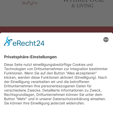
© 2026 Das AgenturHaus GmbH
info@das-agenturhaus.de
+49 (0) 451 89906-0