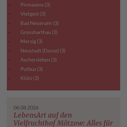
Pirmasens
(3)
Vietgest
(3)
Bad Neuenahr
(3)
Grossharthau
(3)
Merzig
(3)
Neustadt (Dosse)
(3)
Aschersleben
(3)
Putbus
(3)
Klütz
(3)
06.08.2026
LebensArt auf den
Vielfruchthof Mötzow: Alles für