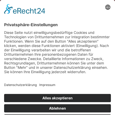
© 2026 Das AgenturHaus GmbH
info@das-agenturhaus.de
+49 (0) 451 89906-0
Kontakt
Pressebereich
Ausstellerbereich
Social Media
Datenschutz